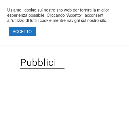
Usiamo i cookie sul nostro sito web per fornirti la miglior
REFERENZE
esperienza possibile. Cliccando “Accetto”, acconsenti
HOME
all'utilizzo di tutti i cookie mentre navighi sul nostro sito.
SOCIETÀ
ACCETTO
PROGETTI
Privati
PRODOTTI
SOSTENIBILITÀ
Pubblici
PARTNERSHIP
CERTIFICAZIONI
CONTATTI