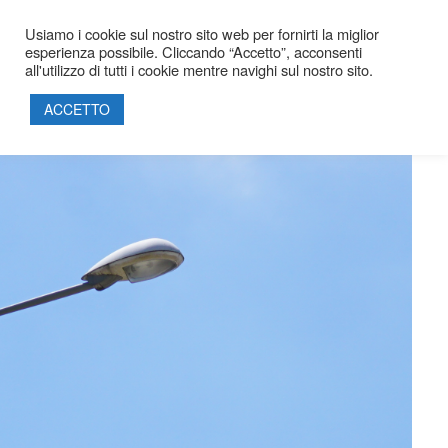
Usiamo i cookie sul nostro sito web per fornirti la miglior
esperienza possibile. Cliccando “Accetto”, acconsenti
EDILIZIA CIVILE
all'utilizzo di tutti i cookie mentre navighi sul nostro sito.
HOME
ACCETTO
SOCIETÀ
PROGETTI
PRODOTTI
SOSTENIBILITÀ
PARTNERSHIP
CERTIFICAZIONI
CONTATTI