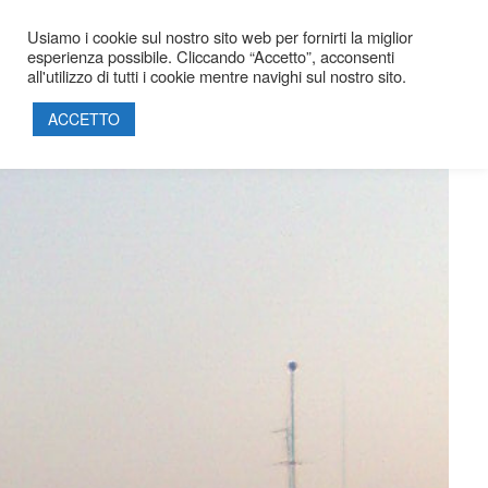
Usiamo i cookie sul nostro sito web per fornirti la miglior
esperienza possibile. Cliccando “Accetto”, acconsenti
all'utilizzo di tutti i cookie mentre navighi sul nostro sito.
STRADALE
HOME
ACCETTO
SOCIETÀ
PROGETTI
PRODOTTI
SOSTENIBILITÀ
PARTNERSHIP
CERTIFICAZIONI
CONTATTI