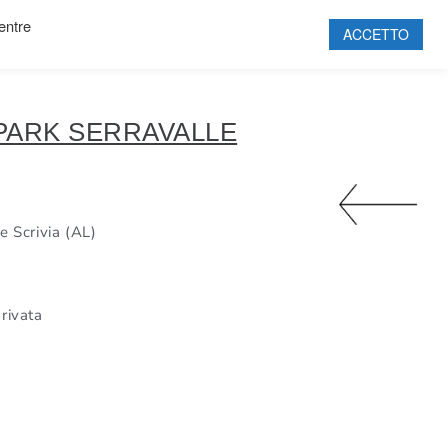
mentre
ACCETTO
HOME
SOCIETÀ
PROGETTI
 PARK SERRAVALLE
PRODOTTI
SOSTENIBILITÀ
PARTNERSHIP
e Scrivia (AL)
CERTIFICAZIONI
CONTATTI
rivata