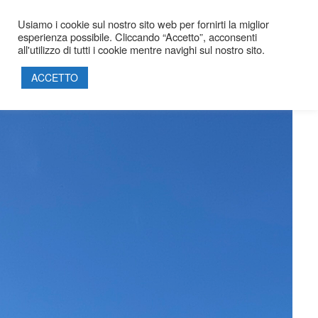
Usiamo i cookie sul nostro sito web per fornirti la miglior
esperienza possibile. Cliccando “Accetto”, acconsenti
all'utilizzo di tutti i cookie mentre navighi sul nostro sito.
INDUSTRIALE
HOME
ACCETTO
SOCIETÀ
PROGETTI
PRODOTTI
SOSTENIBILITÀ
PARTNERSHIP
CERTIFICAZIONI
CONTATTI