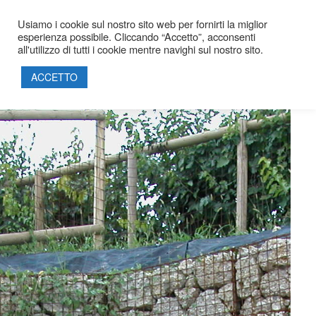
Usiamo i cookie sul nostro sito web per fornirti la miglior
esperienza possibile. Cliccando “Accetto”, acconsenti
all'utilizzo di tutti i cookie mentre navighi sul nostro sito.
HOME
SOCIETÀ
ACCETTO
PROGETTI
PRODOTTI
SOSTENIBILITÀ
PARTNERSHIP
CERTIFICAZIONI
CONTATTI