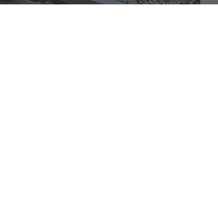
LEDRO STEEL ECOBOX
Gabbione a struttura rigida, con possibilità
di montaggio in loco
Caratteristiche tecniche:
– filo diametro 4 mm
– maglia 66×66 mm
– zinco alluminio
– 100% riciclabile
Marchio Comunità Europea