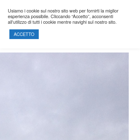
Usiamo i cookie sul nostro sito web per fornirti la miglior
esperienza possibile. Cliccando “Accetto”, acconsenti
all'utilizzo di tutti i cookie mentre navighi sul nostro sito.
EDILIZIA CIVILE
HOME
ACCETTO
SOCIETÀ
PROGETTI
PRODOTTI
SOSTENIBILITÀ
PARTNERSHIP
CERTIFICAZIONI
CONTATTI