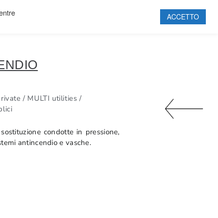
mentre
ACCETTO
HOME
SOCIETÀ
ENDIO
PROGETTI
PRODOTTI
SOSTENIBILITÀ
rivate / MULTI utilities /
PARTNERSHIP
lici
CERTIFICAZIONI
 sostituzione condotte in pressione,
CONTATTI
istemi antincendio e vasche.