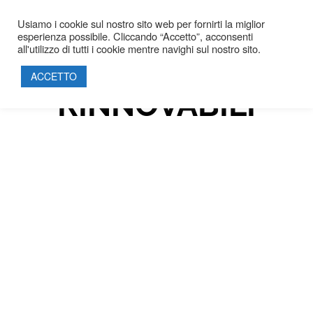
Usiamo i cookie sul nostro sito web per fornirti la miglior
IMPIANTI DA
esperienza possibile. Cliccando “Accetto”, acconsenti
all'utilizzo di tutti i cookie mentre navighi sul nostro sito.
FONTI
HOME
ACCETTO
SOCIETÀ
RINNOVABILI
PROGETTI
PRODOTTI
SOSTENIBILITÀ
PARTNERSHIP
CERTIFICAZIONI
CONTATTI