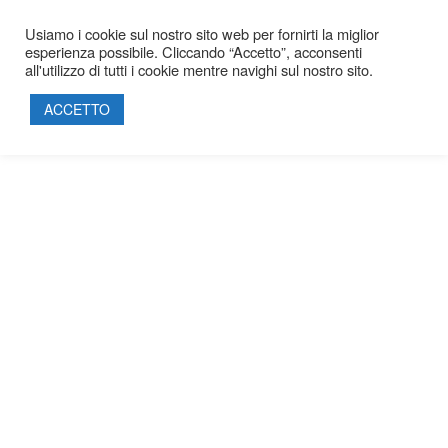
Cantieri Attivi
Usiamo i cookie sul nostro sito web per fornirti la miglior
esperienza possibile. Cliccando “Accetto”, acconsenti
HOME
all'utilizzo di tutti i cookie mentre navighi sul nostro sito.
SOCIETÀ
ACCETTO
PROGETTI
PRODOTTI
SOSTENIBILITÀ
PARTNERSHIP
CERTIFICAZIONI
CONTATTI