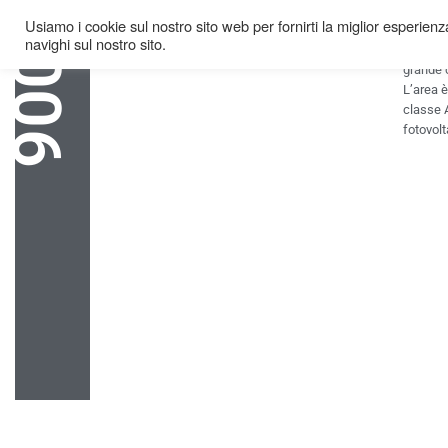
Nasce E
2006
Usiamo i cookie sul nostro sito web per fornirti la miglior esperienza
Nell’are
navighi sul nostro sito.
per la c
grande 
L’area è
classe A
fotovolt