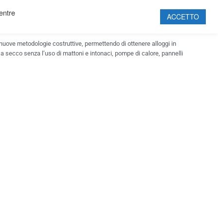
mentre
i S.p.A., con lo scopo di progettare interamente un nuovo quartiere
ACCETTO
l 2005, in contemporanea con la costruzione del Bennet, il primo
 nuove metodologie costruttive, permettendo di ottenere alloggi in
HOME
e a secco senza l’uso di mattoni e intonaci, pompe di calore, pannelli
SOCIETÀ
PROGETTI
PRODOTTI
SOSTENIBILITÀ
PARTNERSHIP
CERTIFICAZIONI
CONTATTI