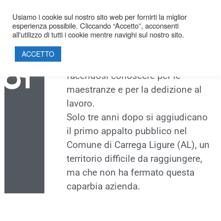
Nasce Boggeri S.p.A.
1975
Usiamo i cookie sul nostro sito web per fornirti la miglior
Tre fratelli fondano la loro prima
esperienza possibile. Cliccando “Accetto”, acconsenti
HOME
Società nel paese natio, Cabella
all'utilizzo di tutti i cookie mentre navighi sul nostro sito.
SOCIETÀ
Ligure in provincia di Alessandria.
ACCETTO
Qui iniziano il loro operato,
PROGETTI
facendosi conoscere per le
PRODOTTI
maestranze e per la dedizione al
SOSTENIBILITÀ
lavoro.
PARTNERSHIP
Solo tre anni dopo si aggiudicano
CERTIFICAZIONI
il primo appalto pubblico nel
CONTATTI
Comune di Carrega Ligure (AL), un
territorio difficile da raggiungere,
ma che non ha fermato questa
caparbia azienda.